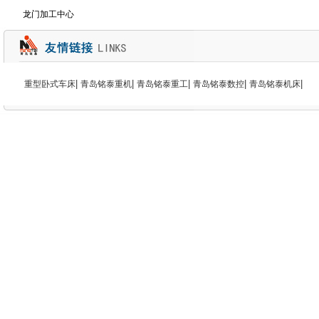
龙门加工中心
|
|
|
|
|
重型卧式车床
青岛铭泰重机
青岛铭泰重工
青岛铭泰数控
青岛铭泰机床
地址：青岛市城阳区流亭工业园富强路78号 邮编：
手机：187-6621-3666 电话：0532-8320588
端面车床 数控端面车床 卧式车床 落地车床 大