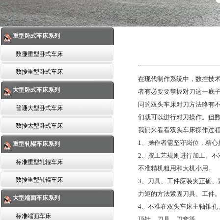
重型卧式车床系列
数显重型卧式车床
数控重型卧式车床
在现代制作系统中，数控技
大型卧式车床系列
者有必要要掌握对刀这一底
同的双头车床对刀方法略有
普通大型卧式车床
们就可以进行对刀操作。但
数控大型卧式车床
我们来看看双头车床操作过
1、操作者需坚守岗位，精心
重型轧辊车床系列
2、按工艺规则进行加工。不
标准重型轧辊车床
不准精机粗用和大机小用。
数控重型轧辊车床
3、刀具、工件应装夹正确、
力矩的方法紧固刀具、工件
大型端面车床系列
4、不准在双头车床主轴锥孔
标准端面车床
顶针、刀具、刀套等。